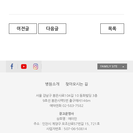
이전글
다음글
목록
FAMILY SITE
병원소개
찾아오시는 길
서울 강남구 봉은사로104길 10 동화빌딩 3층
9호선 봉은사역5번 출구에서146m
예약전화 02-583-7582
광고운영사
상호명 : 에이민
주소 : 인천시 계양구 오조산로57번길 15, 721호
사업자번호 : 507-06-50814