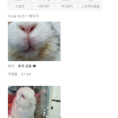
스컹크
사막여우
미니돼지
그 외 특수동물
Total 45건
1 페이지
토끼
토끼 진료
작성일
07-04