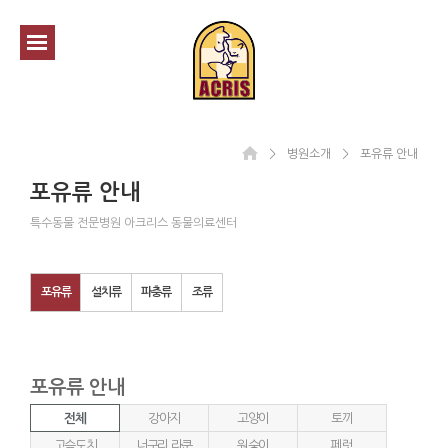
＞
병원소개
＞
포유류 안내
포유류 안내
특수동물 전문병원 아크리스 동물의료센터
포유류
설치류
파충류
조류
포유류 안내
전체
강아지
고양이
토끼
고슴도치
너구리,라쿤
원숭이
페럿