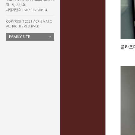
길 15, 721호
사업자번호 : 507-06-50814
COPYRIGHT 2021 ACRIS A.M.C
ALL RIGHTS RESERVED.
FAMILY SITE
플라즈