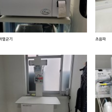
마멸균기
초음파