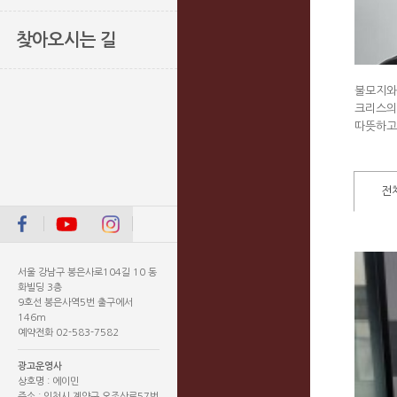
찾아오시는 길
불모지와
크리스의
따뜻하고
전
서울 강남구 봉은사로104길 10 동
화빌딩 3층
9호선 봉은사역5번 출구에서
146m
예약전화 02-583-7582
광고운영사
상호명 : 에이민
주소 : 인천시 계양구 오조산로57번