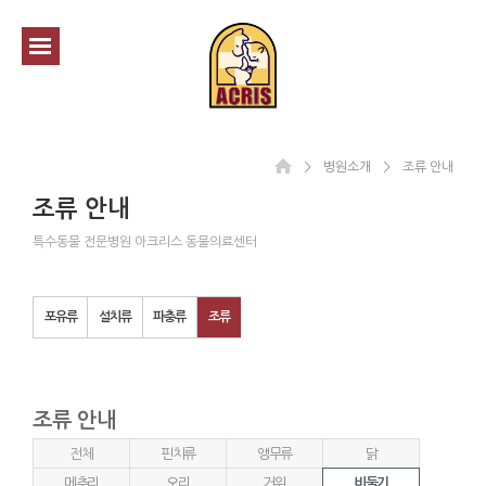
＞
병원소개
＞
조류 안내
조류 안내
특수동물 전문병원 아크리스 동물의료센터
포유류
설치류
파충류
조류
조류 안내
전체
핀치류
앵무류
닭
메추리
오리
거위
비둘기