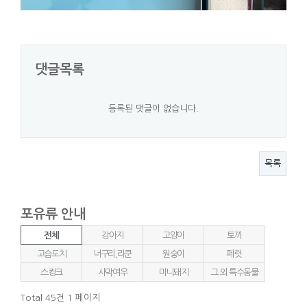
댓글목록
등록된 댓글이 없습니다.
목록
포유류 안내
전체
강아지
고양이
토끼
고슴도치
너구리,라쿤
원숭이
페럿
스컹크
사막여우
미니돼지
그 외 특수동물
Total 45건
1 페이지