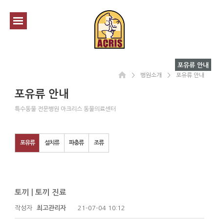
포유류 안내
＞
병원소개
＞
포유류 안내
포유류 안내
특수동물 전문병원 아크리스 동물의료센터
포유류
설치류
파충류
조류
토끼 | 토끼 진료
작성자
최고관리자
21-07-04 10:12