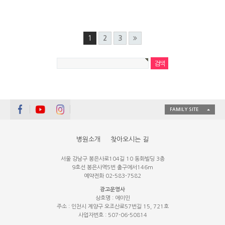
1
2
3
FAMILY SITE
병원소개
찾아오시는 길
서울 강남구 봉은사로104길 10 동화빌딩 3층
9호선 봉은사역5번 출구에서146m
예약전화 02-583-7582
광고운영사
상호명 : 에이민
주소 : 인천시 계양구 오조산로57번길 15, 721호
사업자번호 : 507-06-50814