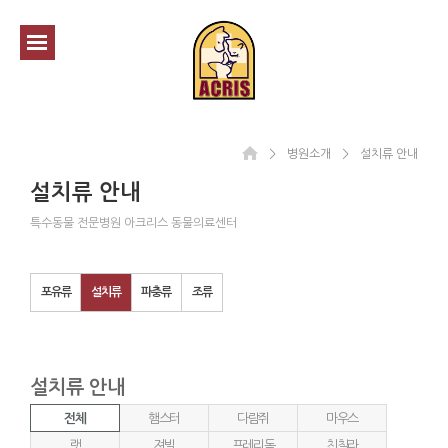
＞
병원소개
＞
설치류 안내
설치류 안내
특수동물 전문병원 아크리스 동물의료센터
포유류
설치류
파충류
조류
설치류 안내
전체
햄스터
다람쥐
마우스
랫
져빌
프레리독
친칠라