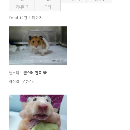
기니피그
그 외
Total 12건
1 페이지
햄스터
햄스터 진료
작성일
07-04