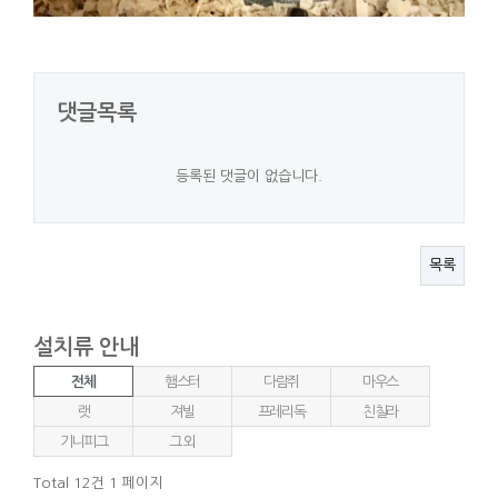
댓글목록
등록된 댓글이 없습니다.
목록
설치류 안내
전체
햄스터
다람쥐
마우스
랫
져빌
프레리독
친칠라
기니피그
그 외
Total 12건
1 페이지