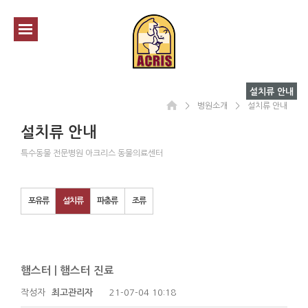
설치류 안내
＞
병원소개
＞
설치류 안내
설치류 안내
특수동물 전문병원 아크리스 동물의료센터
포유류
설치류
파충류
조류
햄스터 | 햄스터 진료
작성자
최고관리자
21-07-04 10:18