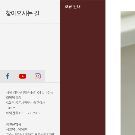
조류 안내
찾아오시는 길
서울 강남구 봉은사로104길 10 동
화빌딩 3층
9호선 봉은사역5번 출구에서
146m
예약전화 02-583-7582
광고운영사
상호명 : 에이민
주소 : 인천시 계양구 오조산로57번