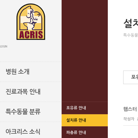
설
특수동물
LOGIN
병원 소개
포
진료과목 안내
포유류 안내
햄스터 
특수동물 분류
작성자
설치류 안내
아크리스 소식
파충류 안내