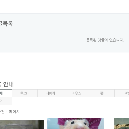
글목록
등록된 댓글이 없습니다.
 안내
체
햄스터
다람쥐
마우스
랫
져
 외
12건
1 페이지