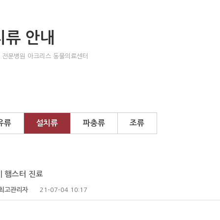
치류 안내
 전문병원 아크리스 동물의료센터
유류
설치류
파충류
조류
| 햄스터 진료
최고관리자
21-07-04 10:17