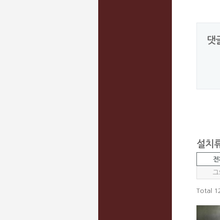
댓
설치류
전
그
Total 