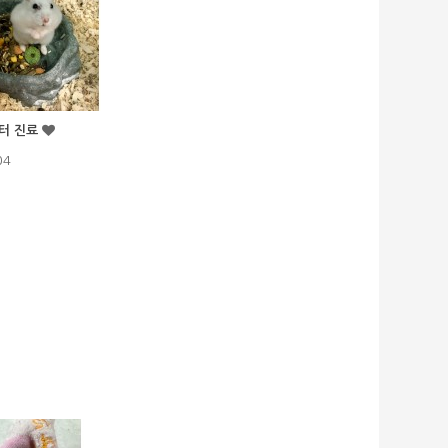
터 진료
04