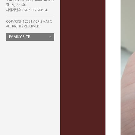
길 15, 721호
사업자번호 : 507-06-50814
COPYRIGHT 2021 ACRIS A.M.C
ALL RIGHTS RESERVED.
FAMILY SITE