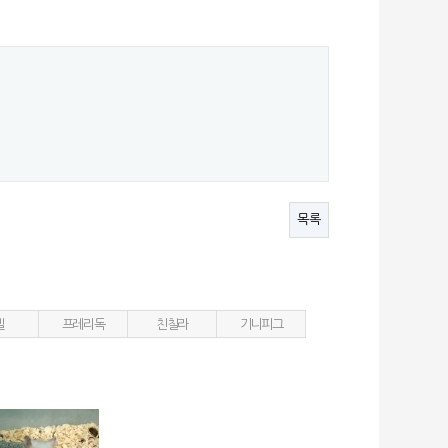
목록
빌
프레리독
친칠라
기니피그